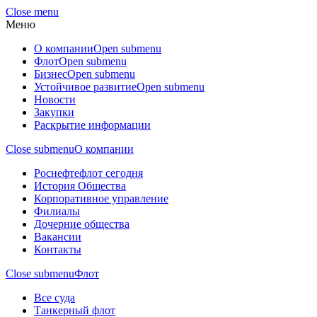
Close menu
Меню
О компании
Open submenu
Флот
Open submenu
Бизнес
Open submenu
Устойчивое развитие
Open submenu
Новости
Закупки
Раскрытие информации
Close submenu
О компании
Роснефтефлот сегодня
История Общества
Корпоративное управление
Филиалы
Дочерние общества
Вакансии
Контакты
Close submenu
Флот
Все суда
Танкерный флот