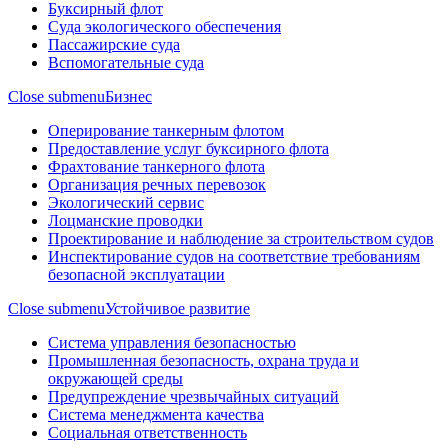
Буксирный флот
Суда экологического обеспечения
Пассажирские суда
Вспомогательные суда
Close submenu
Бизнес
Оперирование танкерным флотом
Предоставление услуг буксирного флота
Фрахтование танкерного флота
Организация речных перевозок
Экологический сервис
Лоцманские проводки
Проектирование и наблюдение за строительством судов
Инспектирование судов на соответствие требованиям
безопасной эксплуатации
Close submenu
Устойчивое развитие
Система управления безопасностью
Промышленная безопасность, охрана труда и
окружающей среды
Предупреждение чрезвычайных ситуаций
Система менеджмента качества
Социальная ответственность