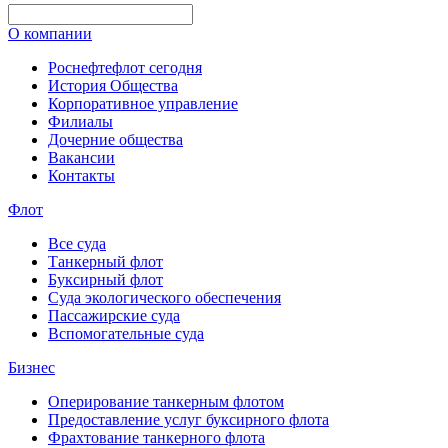
О компании
Роснефтефлот сегодня
История Общества
Корпоративное управление
Филиалы
Дочерние общества
Вакансии
Контакты
Флот
Все суда
Танкерный флот
Буксирный флот
Суда экологического обеспечения
Пассажирские суда
Вспомогательные суда
Бизнес
Оперирование танкерным флотом
Предоставление услуг буксирного флота
Фрахтование танкерного флота