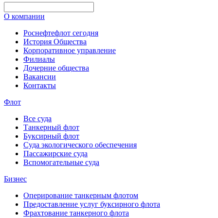
О компании
Роснефтефлот сегодня
История Общества
Корпоративное управление
Филиалы
Дочерние общества
Вакансии
Контакты
Флот
Все суда
Танкерный флот
Буксирный флот
Суда экологического обеспечения
Пассажирские суда
Вспомогательные суда
Бизнес
Оперирование танкерным флотом
Предоставление услуг буксирного флота
Фрахтование танкерного флота