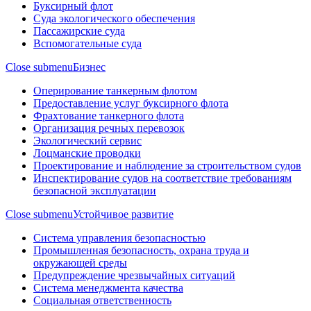
Буксирный флот
Суда экологического обеспечения
Пассажирские суда
Вспомогательные суда
Close submenu
Бизнес
Оперирование танкерным флотом
Предоставление услуг буксирного флота
Фрахтование танкерного флота
Организация речных перевозок
Экологический сервис
Лоцманские проводки
Проектирование и наблюдение за строительством судов
Инспектирование судов на соответствие требованиям
безопасной эксплуатации
Close submenu
Устойчивое развитие
Система управления безопасностью
Промышленная безопасность, охрана труда и
окружающей среды
Предупреждение чрезвычайных ситуаций
Система менеджмента качества
Социальная ответственность