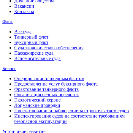
Дочерние общества
Вакансии
Контакты
Флот
Все суда
Танкерный флот
Буксирный флот
Суда экологического обеспечения
Пассажирские суда
Вспомогательные суда
Бизнес
Оперирование танкерным флотом
Предоставление услуг буксирного флота
Фрахтование танкерного флота
Организация речных перевозок
Экологический сервис
Лоцманские проводки
Проектирование и наблюдение за строительством судов
Инспектирование судов на соответствие требованиям
безопасной эксплуатации
Устойчивое развитие