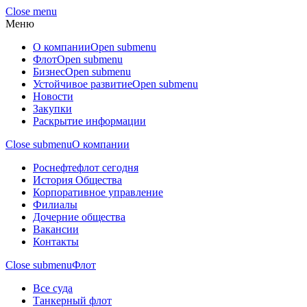
Close menu
Меню
О компании
Open submenu
Флот
Open submenu
Бизнес
Open submenu
Устойчивое развитие
Open submenu
Новости
Закупки
Раскрытие информации
Close submenu
О компании
Роснефтефлот сегодня
История Общества
Корпоративное управление
Филиалы
Дочерние общества
Вакансии
Контакты
Close submenu
Флот
Все суда
Танкерный флот