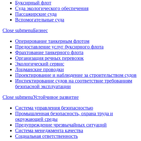
Буксирный флот
Суда экологического обеспечения
Пассажирские суда
Вспомогательные суда
Close submenu
Бизнес
Оперирование танкерным флотом
Предоставление услуг буксирного флота
Фрахтование танкерного флота
Организация речных перевозок
Экологический сервис
Лоцманские проводки
Проектирование и наблюдение за строительством судов
Инспектирование судов на соответствие требованиям
безопасной эксплуатации
Close submenu
Устойчивое развитие
Система управления безопасностью
Промышленная безопасность, охрана труда и
окружающей среды
Предупреждение чрезвычайных ситуаций
Система менеджмента качества
Социальная ответственность