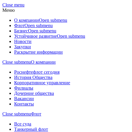
Close menu
Меню
О компании
Open submenu
Флот
Open submenu
Бизнес
Open submenu
Устойчивое развитие
Open submenu
Новости
Закупки
Раскрытие информации
Close submenu
О компании
Роснефтефлот сегодня
История Общества
Корпоративное управление
Филиалы
Дочерние общества
Вакансии
Контакты
Close submenu
Флот
Все суда
Танкерный флот