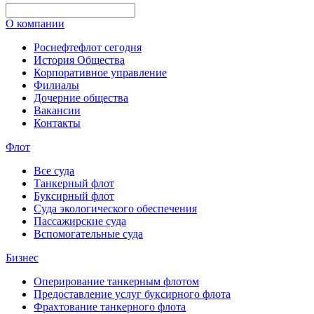
О компании
Роснефтефлот сегодня
История Общества
Корпоративное управление
Филиалы
Дочерние общества
Вакансии
Контакты
Флот
Все суда
Танкерный флот
Буксирный флот
Суда экологического обеспечения
Пассажирские суда
Вспомогательные суда
Бизнес
Оперирование танкерным флотом
Предоставление услуг буксирного флота
Фрахтование танкерного флота