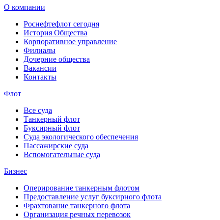
О компании
Роснефтефлот сегодня
История Общества
Корпоративное управление
Филиалы
Дочерние общества
Вакансии
Контакты
Флот
Все суда
Танкерный флот
Буксирный флот
Суда экологического обеспечения
Пассажирские суда
Вспомогательные суда
Бизнес
Оперирование танкерным флотом
Предоставление услуг буксирного флота
Фрахтование танкерного флота
Организация речных перевозок