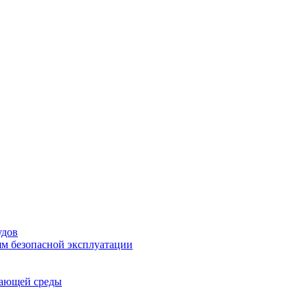
удов
ям безопасной эксплуатации
жающей среды