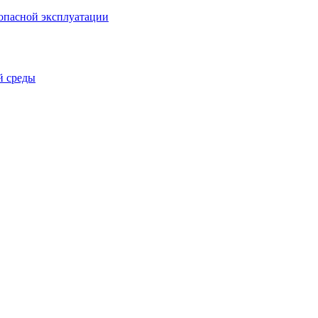
зопасной эксплуатации
й среды