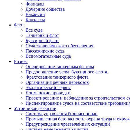
Филиалы
Дочерние общества
Вакансии
Контакты
Флот
Все суда
Танкерный флот
Буксирный флот
Суда экологического обеспечения
Пассажирские суда
Вспомогательные суда
Бизнес
Оперирование танкерным флотом
Предоставление услуг буксирного флота
Фрахтование танкерного флота
Организация речных перевозок
Экологический сервис
Лоцманские проводки
Проектирование и наблюдение за строительством с
Инспектирование судов на соответствие требовани
Устойчивое развитие
Система управления безопасностью
Промышленная безопасность, охрана труда и окру
Предупреждение чрезвычайных ситуаций
Система менеджмента качества