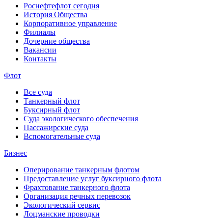
Роснефтефлот сегодня
История Общества
Корпоративное управление
Филиалы
Дочерние общества
Вакансии
Контакты
Флот
Все суда
Танкерный флот
Буксирный флот
Суда экологического обеспечения
Пассажирские суда
Вспомогательные суда
Бизнес
Оперирование танкерным флотом
Предоставление услуг буксирного флота
Фрахтование танкерного флота
Организация речных перевозок
Экологический сервис
Лоцманские проводки