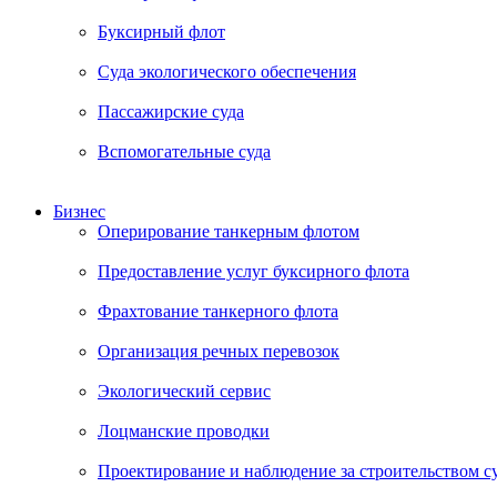
Буксирный флот
Суда экологического обеспечения
Пассажирские суда
Вспомогательные суда
Бизнес
Оперирование танкерным флотом
Предоставление услуг буксирного флота
Фрахтование танкерного флота
Организация речных перевозок
Экологический сервис
Лоцманские проводки
Проектирование и наблюдение за строительством с