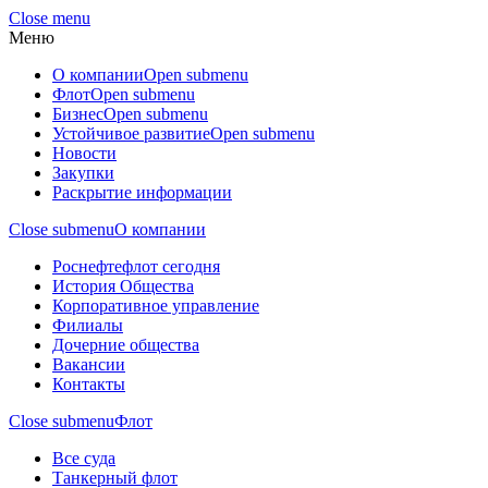
Close menu
Меню
О компании
Open submenu
Флот
Open submenu
Бизнес
Open submenu
Устойчивое развитие
Open submenu
Новости
Закупки
Раскрытие информации
Close submenu
О компании
Роснефтефлот сегодня
История Общества
Корпоративное управление
Филиалы
Дочерние общества
Вакансии
Контакты
Close submenu
Флот
Все суда
Танкерный флот