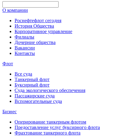
О компании
Роснефтефлот сегодня
История Общества
Корпоративное управление
Филиалы
Дочерние общества
Вакансии
Контакты
Флот
Все суда
Танкерный флот
Буксирный флот
Суда экологического обеспечения
Пассажирские суда
Вспомогательные суда
Бизнес
Оперирование танкерным флотом
Предоставление услуг буксирного флота
Фрахтование танкерного флота