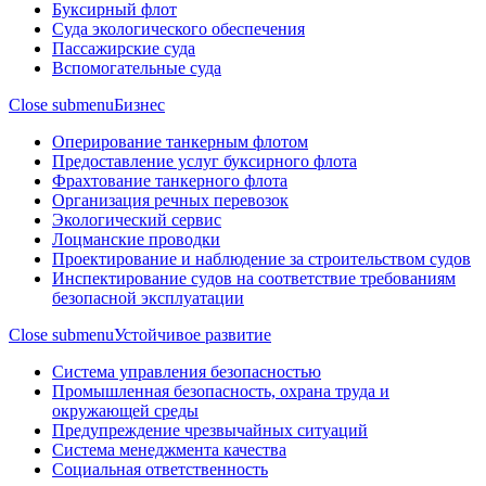
Буксирный флот
Суда экологического обеспечения
Пассажирские суда
Вспомогательные суда
Close submenu
Бизнес
Оперирование танкерным флотом
Предоставление услуг буксирного флота
Фрахтование танкерного флота
Организация речных перевозок
Экологический сервис
Лоцманские проводки
Проектирование и наблюдение за строительством судов
Инспектирование судов на соответствие требованиям
безопасной эксплуатации
Close submenu
Устойчивое развитие
Система управления безопасностью
Промышленная безопасность, охрана труда и
окружающей среды
Предупреждение чрезвычайных ситуаций
Система менеджмента качества
Социальная ответственность