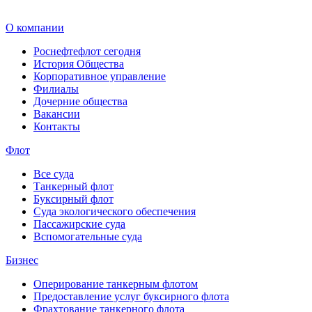
О компании
Роснефтефлот сегодня
История Общества
Корпоративное управление
Филиалы
Дочерние общества
Вакансии
Контакты
Флот
Все суда
Танкерный флот
Буксирный флот
Суда экологического обеспечения
Пассажирские суда
Вспомогательные суда
Бизнес
Оперирование танкерным флотом
Предоставление услуг буксирного флота
Фрахтование танкерного флота