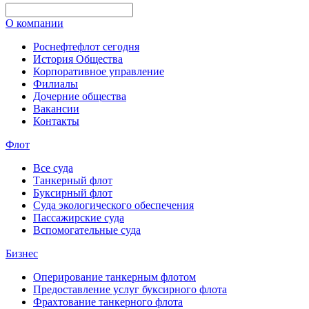
О компании
Роснефтефлот сегодня
История Общества
Корпоративное управление
Филиалы
Дочерние общества
Вакансии
Контакты
Флот
Все суда
Танкерный флот
Буксирный флот
Суда экологического обеспечения
Пассажирские суда
Вспомогательные суда
Бизнес
Оперирование танкерным флотом
Предоставление услуг буксирного флота
Фрахтование танкерного флота