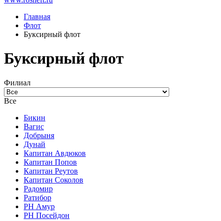
Главная
Флот
Буксирный флот
Буксирный флот
Филиал
Все
Бикин
Вагис
Добрыня
Дунай
Капитан Авдюков
Капитан Попов
Капитан Реутов
Капитан Соколов
Радомир
Ратибор
РН Амур
РН Посейдон