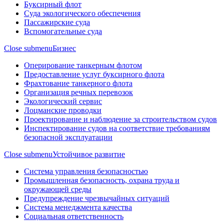
Буксирный флот
Суда экологического обеспечения
Пассажирские суда
Вспомогательные суда
Close submenu
Бизнес
Оперирование танкерным флотом
Предоставление услуг буксирного флота
Фрахтование танкерного флота
Организация речных перевозок
Экологический сервис
Лоцманские проводки
Проектирование и наблюдение за строительством судов
Инспектирование судов на соответствие требованиям
безопасной эксплуатации
Close submenu
Устойчивое развитие
Система управления безопасностью
Промышленная безопасность, охрана труда и
окружающей среды
Предупреждение чрезвычайных ситуаций
Система менеджмента качества
Социальная ответственность