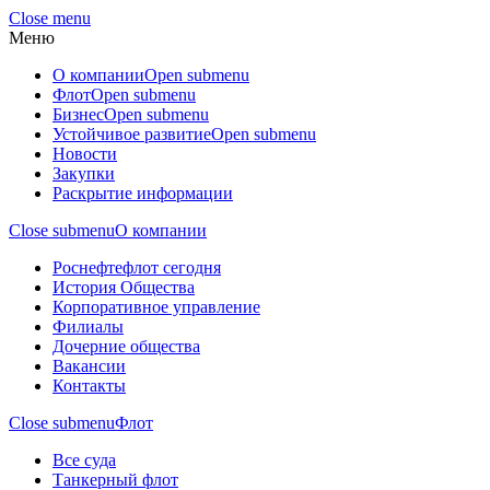
Close menu
Меню
О компании
Open submenu
Флот
Open submenu
Бизнес
Open submenu
Устойчивое развитие
Open submenu
Новости
Закупки
Раскрытие информации
Close submenu
О компании
Роснефтефлот сегодня
История Общества
Корпоративное управление
Филиалы
Дочерние общества
Вакансии
Контакты
Close submenu
Флот
Все суда
Танкерный флот