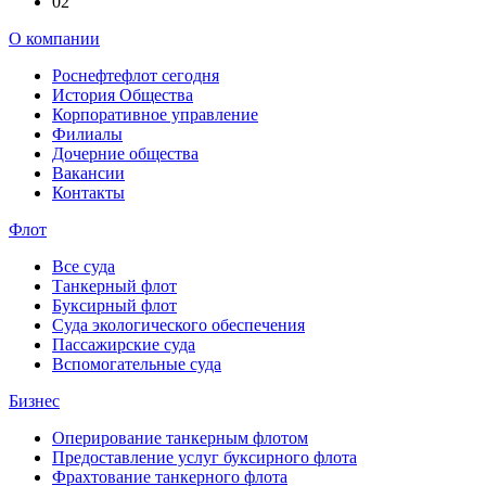
02
О компании
Роснефтефлот сегодня
История Общества
Корпоративное управление
Филиалы
Дочерние общества
Вакансии
Контакты
Флот
Все суда
Танкерный флот
Буксирный флот
Суда экологического обеспечения
Пассажирские суда
Вспомогательные суда
Бизнес
Оперирование танкерным флотом
Предоставление услуг буксирного флота
Фрахтование танкерного флота