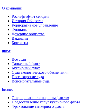
О компании
Роснефтефлот сегодня
История Общества
Корпоративное управление
Филиалы
Дочерние общества
Вакансии
Контакты
Флот
Все суда
Танкерный флот
Буксирный флот
Суда экологического обеспечения
Пассажирские суда
Вспомогательные суда
Бизнес
Оперирование танкерным флотом
Предоставление услуг буксирного флота
Фрахтование танкерного флота