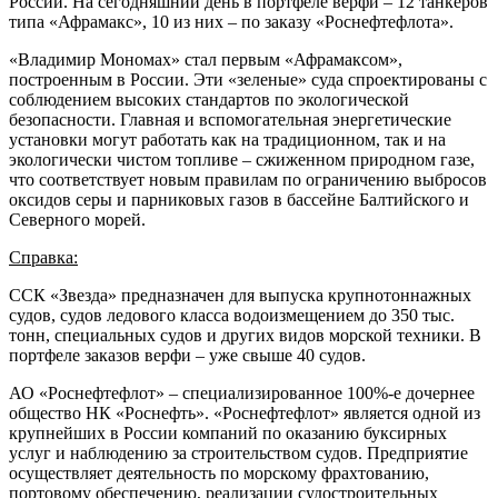
России. На сегодняшний день в портфеле верфи – 12 танкеров
типа «Афрамакс», 10 из них – по заказу «Роснефтефлота».
«Владимир Мономах» стал первым «Афрамаксом»,
построенным в России. Эти «зеленые» суда спроектированы с
соблюдением высоких стандартов по экологической
безопасности. Главная и вспомогательная энергетические
установки могут работать как на традиционном, так и на
экологически чистом топливе – сжиженном природном газе,
что соответствует новым правилам по ограничению выбросов
оксидов серы и парниковых газов в бассейне Балтийского и
Северного морей.
Справка:
ССК «Звезда» предназначен для выпуска крупнотоннажных
судов, судов ледового класса водоизмещением до 350 тыс.
тонн, специальных судов и других видов морской техники. В
портфеле заказов верфи – уже свыше 40 судов.
АО «Роснефтефлот» – специализированное 100%-е дочернее
общество НК «Роснефть». «Роснефтефлот» является одной из
крупнейших в России компаний по оказанию буксирных
услуг и наблюдению за строительством судов. Предприятие
осуществляет деятельность по морскому фрахтованию,
портовому обеспечению, реализации судостроительных