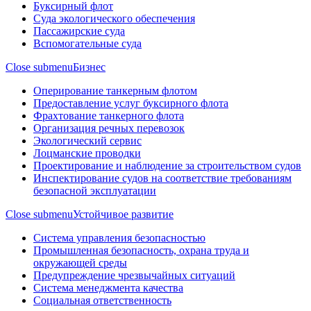
Буксирный флот
Суда экологического обеспечения
Пассажирские суда
Вспомогательные суда
Close submenu
Бизнес
Оперирование танкерным флотом
Предоставление услуг буксирного флота
Фрахтование танкерного флота
Организация речных перевозок
Экологический сервис
Лоцманские проводки
Проектирование и наблюдение за строительством судов
Инспектирование судов на соответствие требованиям
безопасной эксплуатации
Close submenu
Устойчивое развитие
Система управления безопасностью
Промышленная безопасность, охрана труда и
окружающей среды
Предупреждение чрезвычайных ситуаций
Система менеджмента качества
Социальная ответственность