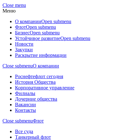
Close menu
Меню
О компании
Open submenu
Флот
Open submenu
Бизнес
Open submenu
Устойчивое развитие
Open submenu
Новости
Закупки
Раскрытие информации
Close submenu
О компании
Роснефтефлот сегодня
История Общества
Корпоративное управление
Филиалы
Дочерние общества
Вакансии
Контакты
Close submenu
Флот
Все суда
Танкерный флот