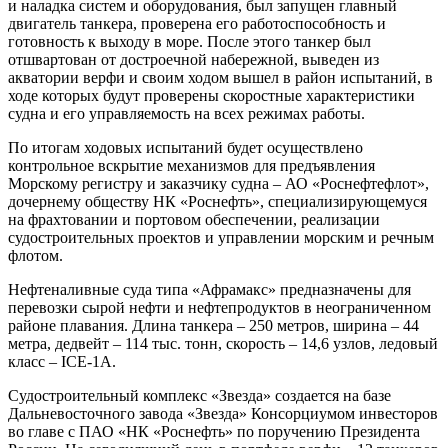
и наладка систем и оборудования, был запущен главный
двигатель танкера, проверена его работоспособность и
готовность к выходу в море. После этого танкер был
отшвартован от достроечной набережной, выведен из
акватории верфи и своим ходом вышел в район испытаний, в
ходе которых будут проверены скоростные характеристики
судна и его управляемость на всех режимах работы.
По итогам ходовых испытаний будет осуществлено
контрольное вскрытие механизмов для предъявления
Морскому регистру и заказчику судна – АО «Роснефтефлот»,
дочернему обществу НК «Роснефть», специализирующемуся
на фрахтовании и портовом обеспечении, реализации
судостроительных проектов и управлении морским и речным
флотом.
Нефтеналивные суда типа «Афрамакс» предназначены для
перевозки сырой нефти и нефтепродуктов в неограниченном
районе плавания. Длина танкера – 250 метров, ширина – 44
метра, дедвейт – 114 тыс. тонн, скорость – 14,6 узлов, ледовый
класс – ICE-1А.
Судостроительный комплекс «Звезда» создается на базе
Дальневосточного завода «Звезда» Консорциумом инвесторов
во главе с ПАО «НК «Роснефть» по поручению Президента