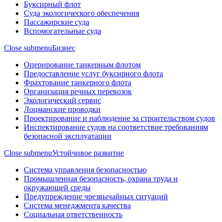
Буксирный флот
Суда экологического обеспечения
Пассажирские суда
Вспомогательные суда
Close submenu
Бизнес
Оперирование танкерным флотом
Предоставление услуг буксирного флота
Фрахтование танкерного флота
Организация речных перевозок
Экологический сервис
Лоцманские проводки
Проектирование и наблюдение за строительством судов
Инспектирование судов на соответствие требованиям
безопасной эксплуатации
Close submenu
Устойчивое развитие
Система управления безопасностью
Промышленная безопасность, охрана труда и
окружающей среды
Предупреждение чрезвычайных ситуаций
Система менеджмента качества
Социальная ответственность