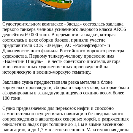
Судостроительном комплексе «Звезда» состоялась закладка
первого танкера-челнока усиленного ледового класса ARC6
дедвейтом 69 000 тонн. В церемонии закладки, которая
состоялась в цехе сборки блоков, приняли участие
представители ССК «Звезда», АО «Роснефтефлот» и
Дальневосточного филиала Российского морского регистра
судоходства. Первому танкеру-челноку присвоено имя
«Валентин Пикуль» – в честь советского писателя, автора
многочисленных художественных произведений на
историческую и военно-морскую тематику.
Закладке судна предшествовала резка металла в блоке
корпусных производств, сборка и сварка узлов, которые были
сформированы в закладную днищевую секцию весом более
100 тонн.
Судно предназначено для перевозок нефти и способно
самостоятельно осуществлять навигацию без ледокольного
сопровождения в акваториях северных морей, в разряженных
однолетних льдах при толщине до 1,1 м в зимне-весеннюю
навигацию, и до 1,7 м в летне-осеннюю. Максимальная длина