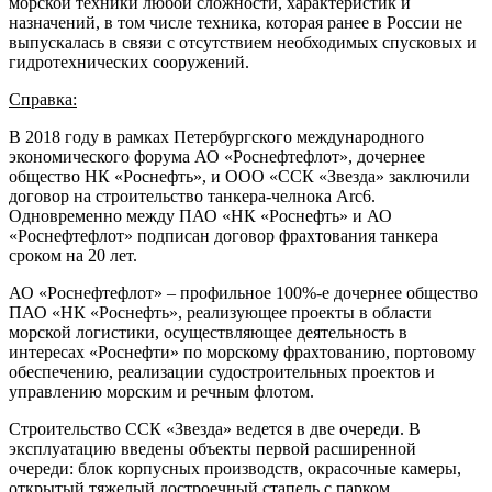
морской техники любой сложности, характеристик и
назначений, в том числе техника, которая ранее в России не
выпускалась в связи с отсутствием необходимых спусковых и
гидротехнических сооружений.
Справка:
В 2018 году в рамках Петербургского международного
экономического форума АО «Роснефтефлот», дочернее
общество НК «Роснефть», и ООО «ССК «Звезда» заключили
договор на строительство танкера-челнока Arc6.
Одновременно между ПАО «НК «Роснефть» и АО
«Роснефтефлот» подписан договор фрахтования танкера
сроком на 20 лет.
АО «Роснефтефлот» – профильное 100%-е дочернее общество
ПАО «НК «Роснефть», реализующее проекты в области
морской логистики, осуществляющее деятельность в
интересах «Роснефти» по морскому фрахтованию, портовому
обеспечению, реализации судостроительных проектов и
управлению морским и речным флотом.
Строительство ССК «Звезда» ведется в две очереди. В
эксплуатацию введены объекты первой расширенной
очереди: блок корпусных производств, окрасочные камеры,
открытый тяжелый достроечный стапель с парком