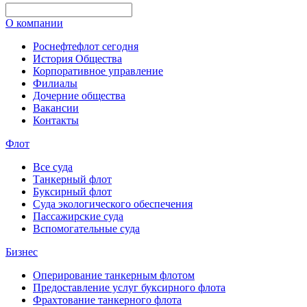
О компании
Роснефтефлот сегодня
История Общества
Корпоративное управление
Филиалы
Дочерние общества
Вакансии
Контакты
Флот
Все суда
Танкерный флот
Буксирный флот
Суда экологического обеспечения
Пассажирские суда
Вспомогательные суда
Бизнес
Оперирование танкерным флотом
Предоставление услуг буксирного флота
Фрахтование танкерного флота