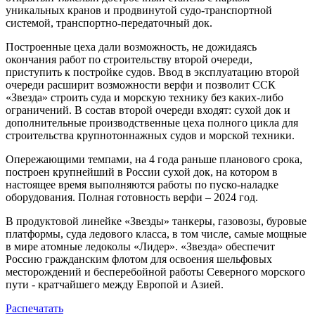
уникальных кранов и продвинутой судо-транспортной
системой, транспортно-передаточный док.
Построенные цеха дали возможность, не дожидаясь
окончания работ по строительству второй очереди,
приступить к постройке судов. Ввод в эксплуатацию второй
очереди расширит возможности верфи и позволит ССК
«Звезда» строить суда и морскую технику без каких-либо
ограничений. В состав второй очереди входят: сухой док и
дополнительные производственные цеха полного цикла для
строительства крупнотоннажных судов и морской техники.
Опережающими темпами, на 4 года раньше планового срока,
построен крупнейший в России сухой док, на котором в
настоящее время выполняются работы по пуско-наладке
оборудования. Полная готовность верфи – 2024 год.
В продуктовой линейке «Звезды» танкеры, газовозы, буровые
платформы, суда ледового класса, в том числе, самые мощные
в мире атомные ледоколы «Лидер». «Звезда» обеспечит
Россию гражданским флотом для освоения шельфовых
месторождений и бесперебойной работы Северного морского
пути - кратчайшего между Европой и Азией.
Распечатать