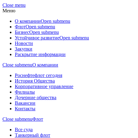
Close menu
Меню
О компании
Open submenu
Флот
Open submenu
Бизнес
Open submenu
Устойчивое развитие
Open submenu
Новости
Закупки
Раскрытие информации
Close submenu
О компании
Роснефтефлот сегодня
История Общества
Корпоративное управление
Филиалы
Дочерние общества
Вакансии
Контакты
Close submenu
Флот
Все суда
Танкерный флот