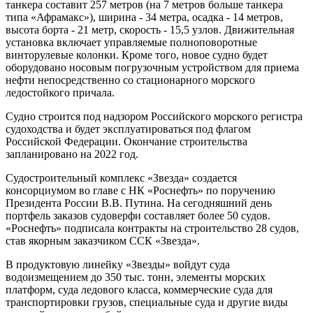
танкера составит 257 метров (на 7 метров больше танкера
типа «Афрамакс»), ширина - 34 метра, осадка - 14 метров,
высота борта - 21 метр, скорость - 15,5 узлов. Движительная
установка включает управляемые полноповоротные
винторулевые колонки. Кроме того, новое судно будет
оборудовано носовым погрузочным устройством для приема
нефти непосредственно со стационарного морского
ледостойкого причала.
Судно строится под надзором Российского морского регистра
судоходства и будет эксплуатироваться под флагом
Российской Федерации. Окончание строительства
запланировано на 2022 год.
Судостроительный комплекс «Звезда» создается
консорциумом во главе с НК «Роснефть» по поручению
Президента России В.В. Путина. На сегодняшний день
портфель заказов судоверфи составляет более 50 судов.
«Роснефть» подписала контракты на строительство 28 судов,
став якорным заказчиком ССК «Звезда».
В продуктовую линейку «Звезды» войдут суда
водоизмещением до 350 тыс. тонн, элементы морских
платформ, суда ледового класса, коммерческие суда для
транспортировки грузов, специальные суда и другие виды